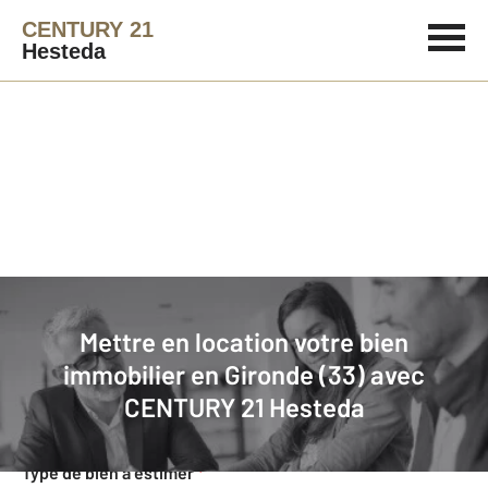
CENTURY 21
Hesteda
Agence immobilière
Mettre en location
Mettre en location votre bien
Faites estimer gratuitement votre
immobilier en Gironde (33) avec
bien en location
CENTURY 21 Hesteda
Concernant votre bien
Type de bien à estimer
*