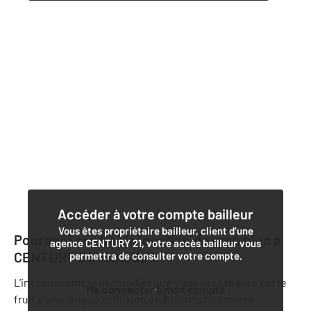
Accéder à votre compte bailleur
Vous êtes propriétaire bailleur, client d’une
Pourquoi confier la location de mon bien à
agence CENTURY 21, votre accès bailleur vous
CENTURY 21 Hesteda
?
permettra de consulter votre compte.
L'investissement immobilier que vous avez réalisé est le
Me connecter à mon compte
fruit d'une longue réflexion et d'efforts financiers