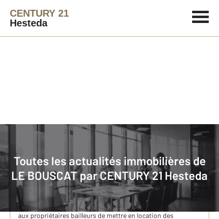
CENTURY 21
Hesteda
Immobilier
Actualités immobilières à LE BOUSCAT
Toutes les actualités immobilières de
Location LMNP : ce statut très avantageux pour les
LE BOUSCAT par
CENTURY 21 Hesteda
propriétaires-bailleurs
Les locations LMNP (Loueur Meublé Non Professionnel) est
un dispositif d’investissement immobilier. Ce statut permet
aux propriétaires bailleurs de mettre en location des