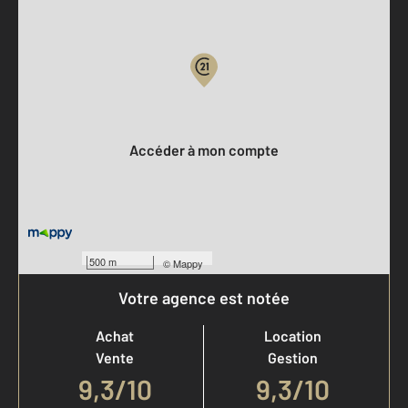
Parlons de vous, parlons biens
Votre compte :
Accéder à mon compte
500 m
©
Mappy
Votre agence est notée
Achat
Location
Vente
Gestion
9,3
/
10
9,3/10