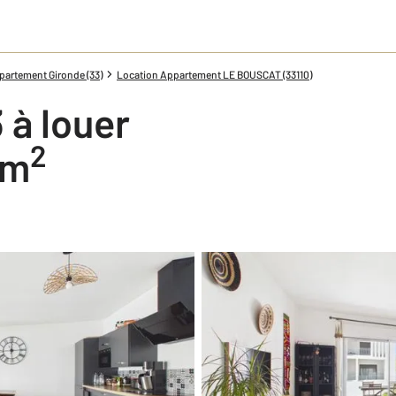
partement Gironde (33)
Location Appartement LE BOUSCAT (33110)
 à louer
2
 m