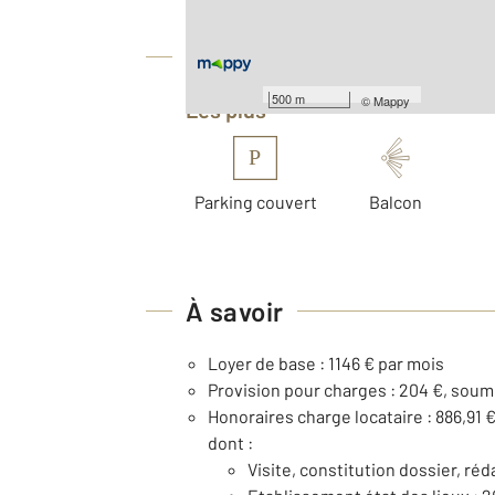
Équipements
500 m
©
Mappy
Les plus
P
Parking couvert
Balcon
À savoir
Loyer de base : 1146 € par mois
Provision pour charges : 204 €, soum
Honoraires charge locataire : 886,91 
dont :
Visite, constitution dossier, réd