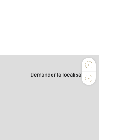
+
Demander la localisation
-
r le détail]