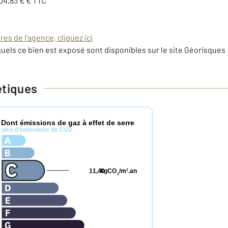
04,83 € € TTC
es de l'agence, cliquez ici
uels ce bien est exposé sont disponibles sur le site Géorisques 
étiques
Dont émissions de gaz à effet de serre
*
peu d'émissions de CO2
11,40
kgCO
/m
.an
2
2