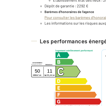
Etablissement état des lieux : 2
Dépôt de garantie : 2292 €
Barèmes d'honoraires de l'agence
Pour consulter les barèmes d'honorair
Les informations sur les risques auxq
Les performances énerg
logement extrêmement performant
consommation
(énergie primaire)
émissions
50
11
2
2
kg CO
/m
.an
kWh/m
.an
2