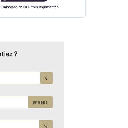
Émissions de CO2 très importantes
tiez ?
€
années
%